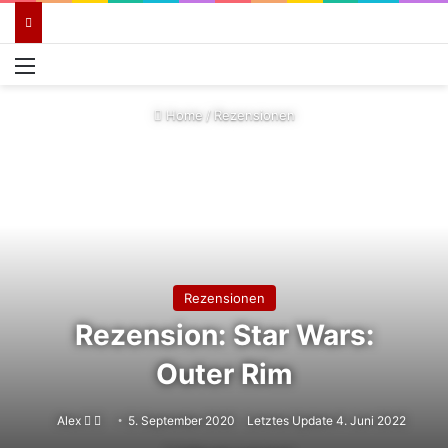
Menü
Home
/
Rezensionen
Rezensionen
Rezension: Star Wars:
Outer Rim
Follow
Sende
Alex
5. September 2020
Letztes Update 4. Juni 2022
on
uns