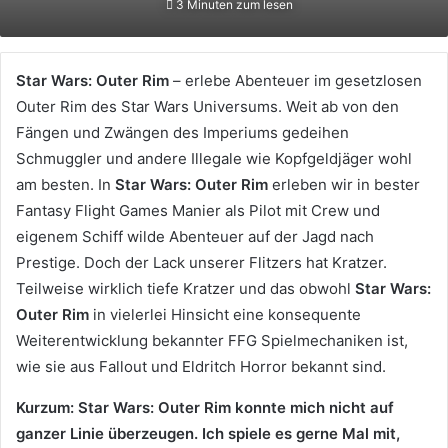
3 Minuten zum lesen
X
eine
E-
Mail
Star Wars: Outer Rim
– erlebe Abenteuer im gesetzlosen
Outer Rim des Star Wars Universums. Weit ab von den
Fängen und Zwängen des Imperiums gedeihen
Schmuggler und andere Illegale wie Kopfgeldjäger wohl
am besten. In
Star Wars: Outer Rim
erleben wir in bester
Fantasy Flight Games Manier als Pilot mit Crew und
eigenem Schiff wilde Abenteuer auf der Jagd nach
Prestige. Doch der Lack unserer Flitzers hat Kratzer.
Teilweise wirklich tiefe Kratzer und das obwohl
Star Wars:
Outer Rim
in vielerlei Hinsicht eine konsequente
Weiterentwicklung bekannter FFG Spielmechaniken ist,
wie sie aus Fallout und Eldritch Horror bekannt sind.
Kurzum: Star Wars: Outer Rim konnte mich nicht auf
ganzer Linie überzeugen. Ich spiele es gerne Mal mit,