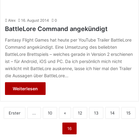
Alex
16. August 2014
0
BattleLore Command angekündigt
Fantasy Flight Games hat heute per YouTube Trailer BattleLore
Command angekündigt. Eine Umsetzung des beliebten
BattleLore Brettspiels – welches gerade in Version 2 erschienen
ist – für Android, iOS und PC. Da ich persönlich mich nicht
wirklicht mit BattleLore auskenne, lasse ich hier mal den Trailer
die Aussagen über BattleLore…
Weiterlesen
Erster
...
10
«
12
13
14
15
16