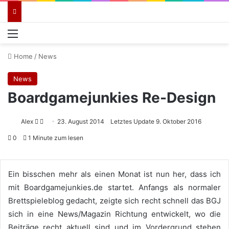
Menü
Home
/
News
News
Boardgamejunkies Re-Design
Follow
Sende
Alex
23. August 2014
Letztes Update 9. Oktober 2016
on
uns
0
1 Minute zum lesen
X
eine
E-
Mail
Ein bisschen mehr als einen Monat ist nun her, dass ich
mit Boardgamejunkies.de startet. Anfangs als normaler
Brettspieleblog gedacht, zeigte sich recht schnell das BGJ
sich in eine News/Magazin Richtung entwickelt, wo die
Beiträge recht aktuell sind und im Vordergrund stehen