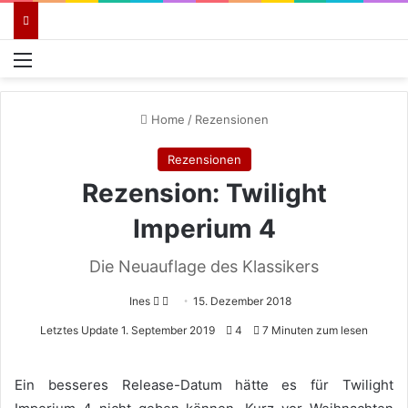
Menü
Home
/
Rezensionen
Rezensionen
Rezension: Twilight
Imperium 4
Die Neuauflage des Klassikers
Follow
Sende
Ines
15. Dezember 2018
on
uns
Letztes Update 1. September 2019
4
7 Minuten zum lesen
X
eine
E-
Ein besseres Release-Datum hätte es für Twilight
Mail