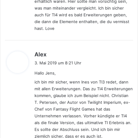
erhältlich waren. Hier sollte man vorsichtig sein,
was man miteinander vergleicht. Ich bin sicher
auch für TI4 wird es bald Erweiterungen geben,
die dann die Elemente enthalten, die du vermisst
hast. Love
s
Alex
a
3. Mai 2019 um 8:21 Uhr
g
Hallo Jens,
t
:
ich bin mir sicher, wenn Ines von TI3 redet, dann
mit allen Erweiterungen. Das zu TI4 Erweiterungen
kommen, glaube ich zum Beispiel nicht. Christian
T. Petersen, der Autor von Twilight Imperium, ex-
Chef von Fantasy Flight Games hat das
Unternehmen verlassen. Vorher kündigte er TI4
als die finale Version, das ultimative TI Erlebnis an.
Es sollte der Abschluss sein. Und ich bin mir
ziemlich sicher, dass er es auch ist.