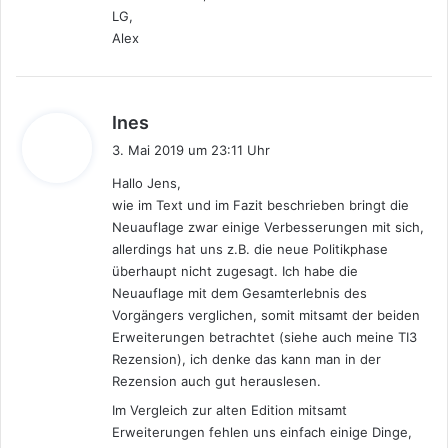
LG,
Alex
s
Ines
a
3. Mai 2019 um 23:11 Uhr
g
Hallo Jens,
t
wie im Text und im Fazit beschrieben bringt die
:
Neuauflage zwar einige Verbesserungen mit sich,
allerdings hat uns z.B. die neue Politikphase
überhaupt nicht zugesagt. Ich habe die
Neuauflage mit dem Gesamterlebnis des
Vorgängers verglichen, somit mitsamt der beiden
Erweiterungen betrachtet (siehe auch meine TI3
Rezension), ich denke das kann man in der
Rezension auch gut herauslesen.
Im Vergleich zur alten Edition mitsamt
Erweiterungen fehlen uns einfach einige Dinge,