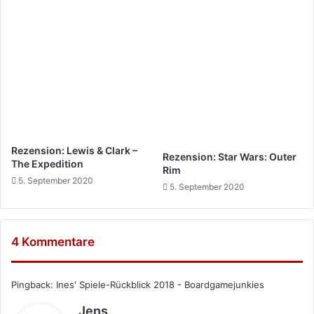
Rezension: Lewis & Clark –
Rezension: Star Wars: Outer
The Expedition
Rim
5. September 2020
5. September 2020
4 Kommentare
Pingback:
Ines' Spiele-Rückblick 2018 - Boardgamejunkies
s
Jens