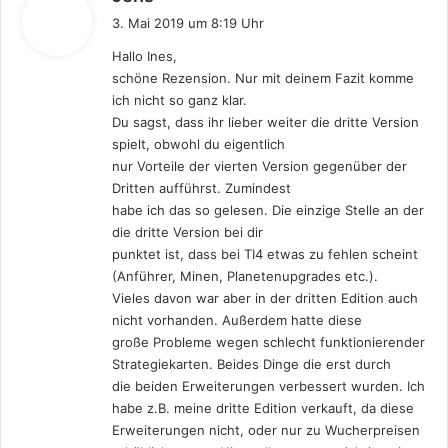
a
3. Mai 2019 um 8:19 Uhr
g
Hallo Ines,
t
schöne Rezension. Nur mit deinem Fazit komme
:
ich nicht so ganz klar.
Du sagst, dass ihr lieber weiter die dritte Version
spielt, obwohl du eigentlich
nur Vorteile der vierten Version gegenüber der
Dritten aufführst. Zumindest
habe ich das so gelesen. Die einzige Stelle an der
die dritte Version bei dir
punktet ist, dass bei TI4 etwas zu fehlen scheint
(Anführer, Minen, Planetenupgrades etc.).
Vieles davon war aber in der dritten Edition auch
nicht vorhanden. Außerdem hatte diese
große Probleme wegen schlecht funktionierender
Strategiekarten. Beides Dinge die erst durch
die beiden Erweiterungen verbessert wurden. Ich
habe z.B. meine dritte Edition verkauft, da diese
Erweiterungen nicht, oder nur zu Wucherpreisen