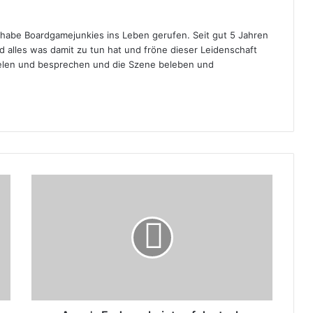
d habe Boardgamejunkies ins Leben gerufen. Seit gut 5 Jahren
nd alles was damit zu tun hat und fröne dieser Leidenschaft
pielen und besprechen und die Szene beleben und
Aeon's
End
erscheint
auf
deutsch