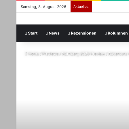
Samstag, 8. August 2026
Aktuelles:
Start
News
Rezensionen
Kolumnen
Home
/
Previews
/
Nürnberg 2020 Preview
/
Adventure 