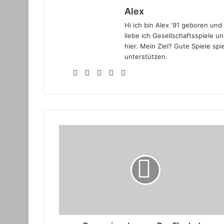
Alex
Hi ich bin Alex '91 geboren un
liebe ich Gesellschaftsspiele u
hier. Mein Ziel? Gute Spiele s
unterstützen.
Webseite
Facebook
X
YouTube
Instagram
Rezension:
Luxor
-
Der
Fluch
der
Mumie
(Erweiterung)