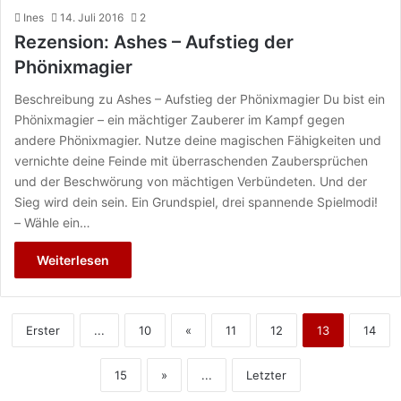
Ines
14. Juli 2016
2
Rezension: Ashes – Aufstieg der
Phönixmagier
Beschreibung zu Ashes – Aufstieg der Phönixmagier Du bist ein
Phönixmagier – ein mächtiger Zauberer im Kampf gegen
andere Phönixmagier. Nutze deine magischen Fähigkeiten und
vernichte deine Feinde mit überraschenden Zaubersprüchen
und der Beschwörung von mächtigen Verbündeten. Und der
Sieg wird dein sein. Ein Grundspiel, drei spannende Spielmodi!
– Wähle ein…
Weiterlesen
Erster
...
10
«
11
12
13
14
15
»
...
Letzter