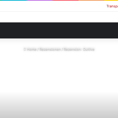
Transp
Home
/
Rezensionen
/
Rezension: Outlive