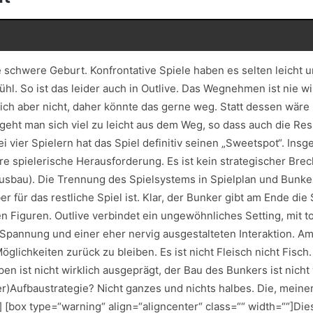
ne schwere Geburt. Konfrontative Spiele haben es selten leich
ühl. So ist das leider auch in Outlive. Das Wegnehmen ist nie wi
ch aber nicht, daher könnte das gerne weg. Statt dessen wäre m
n geht man sich viel zu leicht aus dem Weg, so dass auch die R
bei vier Spielern hat das Spiel definitiv seinen „Sweetspot“. In
pielerische Herausforderung. Es ist kein strategischer Brecher,
usbau). Die Trennung des Spielsystems in Spielplan und Bunke
 für das restliche Spiel ist. Klar, der Bunker gibt am Ende die 
Figuren. Outlive verbindet ein ungewöhnliches Setting, mit t
 Spannung und einer eher nervig ausgestalteten Interaktion. Am 
glichkeiten zurück zu bleiben. Es ist nicht Fleisch nicht Fisch
en ist nicht wirklich ausgeprägt, der Bau des Bunkers ist nicht 
Aufbaustrategie? Nicht ganzes und nichts halbes. Die, meiner
 [box type=“warning“ align=“aligncenter“ class=““ width=““]Di