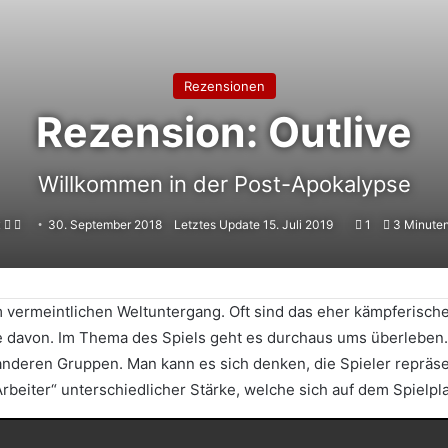
Rezensionen
Rezension: Outlive
Willkommen in der Post-Apokalypse
Follow
Sende
x
30. September 2018
Letztes Update 15. Juli 2019
1
3 Minuten
on
uns
X
eine
E-
m vermeintlichen Weltuntergang. Oft sind das eher kämpferisch
Mail
te davon. Im Thema des Spiels geht es durchaus ums überleben.
 anderen Gruppen. Man kann es sich denken, die Spieler reprä
„Arbeiter“ unterschiedlicher Stärke, welche sich auf dem Spiel