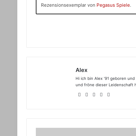
Rezensionsexemplar von
Pegasus Spiele
.
Alex
Hi ich bin Alex '91 geboren und
und fröne dieser Leidenschaft 
Webseite
Facebook
X
YouTube
Instagram
Rezension: