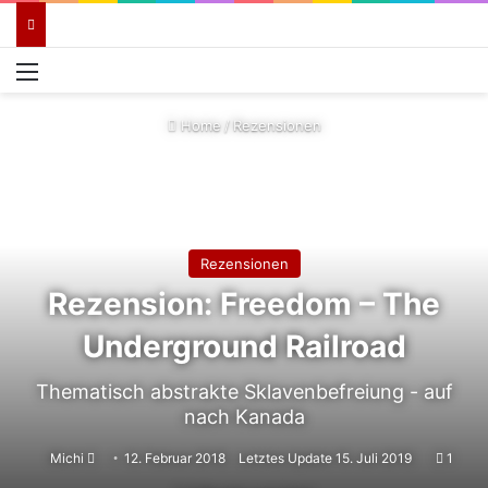
Menü
Home
/
Rezensionen
Rezensionen
Rezension: Freedom – The
Underground Railroad
Thematisch abstrakte Sklavenbefreiung - auf
nach Kanada
Sende
Michi
12. Februar 2018
Letztes Update 15. Juli 2019
1
uns