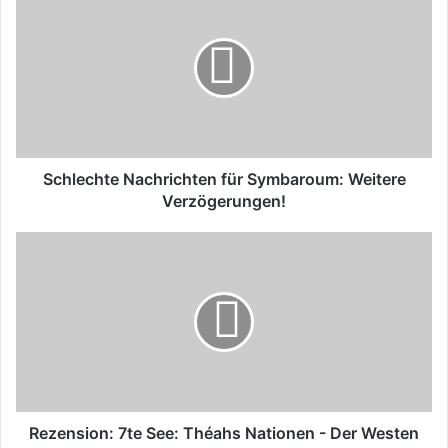
Nachrichten
für
Symbaroum:
Weitere
Verzögerungen!
Schlechte Nachrichten für Symbaroum: Weitere
Verzögerungen!
Rezension:
7te
See:
Théahs
Nationen
-
Der
Westen
Rezension: 7te See: Théahs Nationen - Der Westen