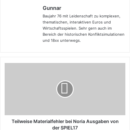
Gunnar
Baujahr 76 mit Leidenschaft zu komplexen,
thematischen, interaktiven Euros und
Wirtschaftsspielen. Sehr gern auch im
Bereich der historischen Konfliktsimulationen
und 18xx unterwegs.
Teilweise
Materialfehler
bei
Noria
Ausgaben
von
der
SPIEL17
Teilweise Materialfehler bei Noria Ausgaben von
der SPIEL17