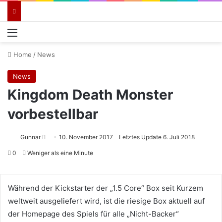
Menü
Home
/
News
News
Kingdom Death Monster
vorbestellbar
Sende
Gunnar
10. November 2017
Letztes Update 6. Juli 2018
uns
0
Weniger als eine Minute
eine
E-
Mail
Während der Kickstarter der „1.5 Core“ Box seit Kurzem
weltweit ausgeliefert wird, ist die riesige Box aktuell auf
der Homepage des Spiels für alle „Nicht-Backer“