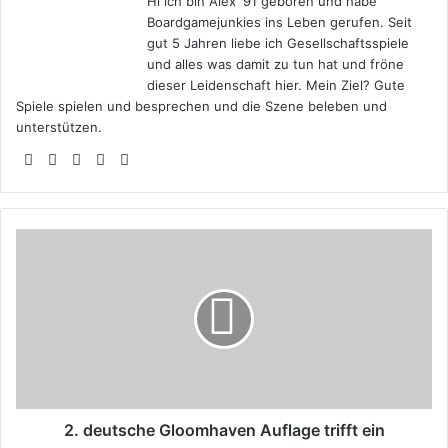
Hi ich bin Alex '91 geboren und habe
Boardgamejunkies ins Leben gerufen. Seit
gut 5 Jahren liebe ich Gesellschaftsspiele
und alles was damit zu tun hat und fröne
dieser Leidenschaft hier. Mein Ziel? Gute
Spiele spielen und besprechen und die Szene beleben und
unterstützen.
Webseite
Facebook
X
YouTube
Instagram
2.
deutsche
Gloomhaven
Auflage
trifft
ein
2. deutsche Gloomhaven Auflage trifft ein