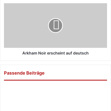
Arkham
Noir
erscheint
auf
deutsch
Arkham Noir erscheint auf deutsch
Passende Beiträge