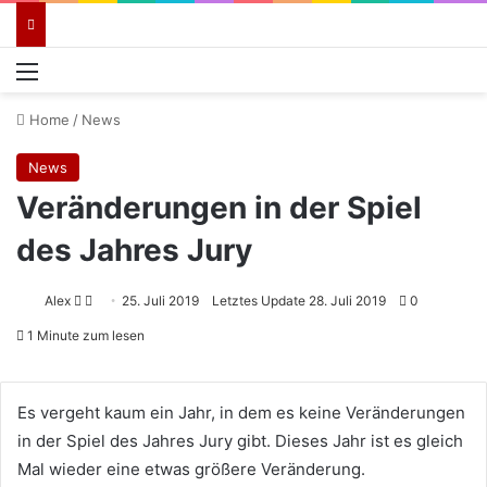
Menü
Home
/
News
News
Veränderungen in der Spiel
des Jahres Jury
Follow
Sende
Alex
25. Juli 2019
Letztes Update 28. Juli 2019
0
on
uns
1 Minute zum lesen
X
eine
E-
Mail
Es vergeht kaum ein Jahr, in dem es keine Veränderungen
in der Spiel des Jahres Jury gibt. Dieses Jahr ist es gleich
Mal wieder eine etwas größere Veränderung.