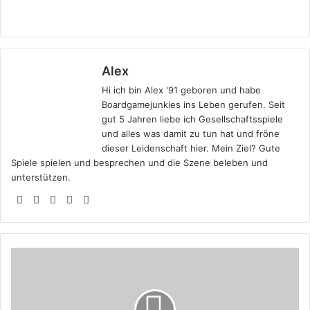
Alex
Hi ich bin Alex '91 geboren und habe
Boardgamejunkies ins Leben gerufen. Seit
gut 5 Jahren liebe ich Gesellschaftsspiele
und alles was damit zu tun hat und fröne
dieser Leidenschaft hier. Mein Ziel? Gute
Spiele spielen und besprechen und die Szene beleben und
unterstützen.
Webseite
Facebook
X
YouTube
Instagram
Rezension:
Pathfinder
Abenteuerkartenspiel:
Das