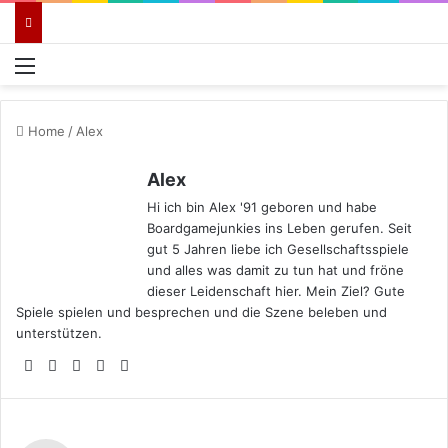
Menü
Home
/
Alex
Alex
Hi ich bin Alex '91 geboren und habe
Boardgamejunkies ins Leben gerufen. Seit
gut 5 Jahren liebe ich Gesellschaftsspiele
und alles was damit zu tun hat und fröne
dieser Leidenschaft hier. Mein Ziel? Gute
Spiele spielen und besprechen und die Szene beleben und
unterstützen.
Webseite
Facebook
X
YouTube
Instagram