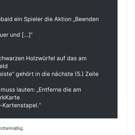
obald ein Spieler die Aktion „Beenden
uer und […]“
schwarzen Holzwürfel auf das am
eld
te“ gehört in die nächste (5.) Zeile
 muss lauten: „Entferne die am
orkKarte
-Kartenstapel.“
mittelmäßig.