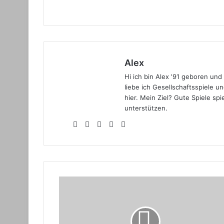
Alex
Hi ich bin Alex '91 geboren un
liebe ich Gesellschaftsspiele u
hier. Mein Ziel? Gute Spiele s
unterstützen.
Webseite
Facebook
X
YouTube
Instagram
Das
Lied
von
Eis
und