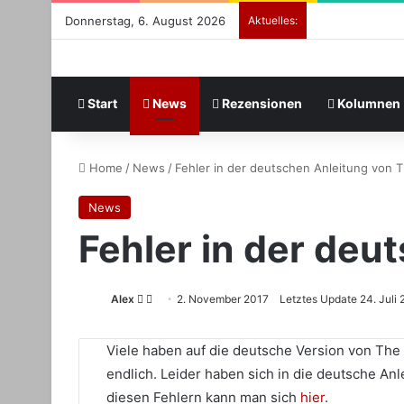
Donnerstag, 6. August 2026
Aktuelles:
Start
News
Rezensionen
Kolumnen
Home
/
News
/
Fehler in der deutschen Anleitung von 
News
Fehler in der de
Follow
Sende
Alex
2. November 2017
Letztes Update 24. Juli 
on
uns
X
eine
Viele haben auf die deutsche Version von The
E-
endlich. Leider haben sich in die deutsche Anl
Mail
diesen Fehlern kann man sich
hier
.