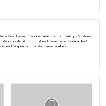
d habe Boardgamejunkies ins Leben gerufen. Seit gut 5 Jahren
nd alles was damit zu tun hat und fröne dieser Leidenschaft
pielen und besprechen und die Szene beleben und
Fehler
auf
einer
Majesty
(Hans