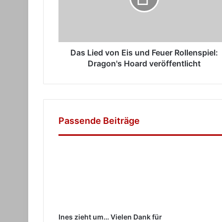
Feuer
Rollenspiel:
Dragon's
Hoard
veröffentlicht
Das Lied von Eis und Feuer Rollenspiel:
Dragon's Hoard veröffentlicht
Passende Beiträge
Ines zieht um… Vielen Dank für