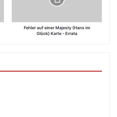
im
Glück)
Karte
-
Errata
Fehler auf einer Majesty (Hans im
Glück) Karte - Errata