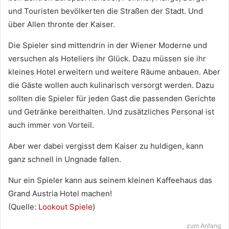
und Tou­ris­ten bevöl­ker­ten die Stra­ßen der Stadt. Und
über Allen thronte der Kaiser.
Die Spie­ler sind mit­ten­drin in der Wie­ner Moderne und
ver­su­chen als Hote­liers ihr Glück. Dazu müs­sen sie ihr
klei­nes Hotel erwei­tern und wei­tere Räume anbauen. Aber
die Gäste wol­len auch kuli­na­risch ver­sorgt wer­den. Dazu
soll­ten die Spie­ler für jeden Gast die pas­sen­den Gerichte
und Getränke bereit­hal­ten. Und zusätz­li­ches Per­so­nal ist
auch immer von Vorteil.
Aber wer dabei ver­gisst dem Kai­ser zu hul­di­gen, kann
ganz schnell in Ungnade fallen.
Nur ein Spie­ler kann aus sei­nem klei­nen Kaf­fee­haus das
Grand Aus­tria Hotel machen!
(Quelle:
Lookout Spiele
)
zum Anfang