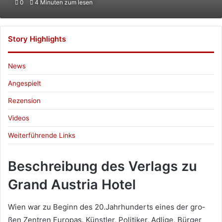
0
4 Minuten zum lesen
X
eine
E-
Mail
Story Highlights
News
Angespielt
Rezension
Videos
Weiterführende Links
Beschreibung des Verlags zu
Grand Austria Hotel
Wien war zu Beginn des 20.Jahrhunderts eines der gro­
ßen Zen­tren Euro­pas. Künst­ler, Poli­ti­ker, Adlige, Bür­ger