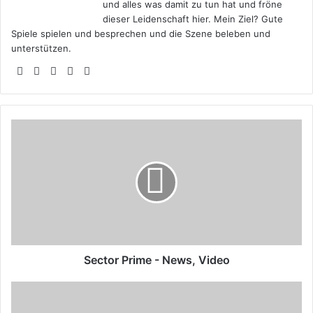
und alles was damit zu tun hat und fröne
dieser Leidenschaft hier. Mein Ziel? Gute
Spiele spielen und besprechen und die Szene beleben und
unterstützen.
Webseite
Facebook
X
YouTube
Instagram
Sector
Prime
-
News,
Video
Sector Prime - News, Video
Game
of