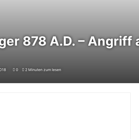
ger 878 A.D. – Angriff
2018
0
2 Minuten zum lesen