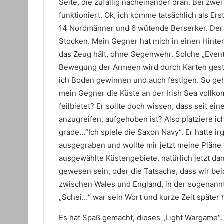
Seite, die zufällig nacheinander dran. Bei zwe
funktioniert. Ok, ich komme tatsächlich als Ers
14 Nordmänner und 6 wütende Berserker. Der 
Stocken. Mein Gegner hat mich in einen Hinter
das Zeug hält, ohne Gegenwehr. Solche „Event
Bewegung der Armeen wird durch Karten gesteu
ich Boden gewinnen und auch festigen. So geht
mein Gegner die Küste an der Irish Sea vollk
feilbietet? Er sollte doch wissen, dass seit ei
anzugreifen, aufgehoben ist? Also platziere i
grade…“Ich spiele die Saxon Navy“. Er hatte i
ausgegraben und wollte mir jetzt meine Pläne
ausgewählte Küstengebiete, natürlich jetzt dan
gewesen sein, oder die Tatsache, dass wir beid
zwischen Wales und England, in der sogenannte
„Schei…“ war sein Wort und kurze Zeit später 
Es hat Spaß gemacht, dieses „Light Wargame“. 