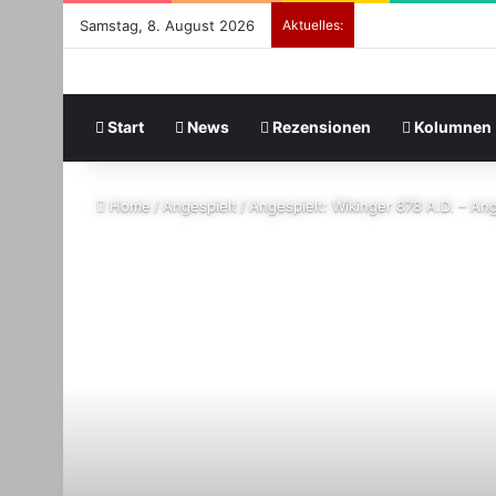
Samstag, 8. August 2026
Aktuelles:
Start
News
Rezensionen
Kolumnen
Home
/
Angespielt
/
Angespielt: Wikinger 878 A.D. – Ang