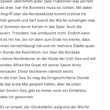
i Spieler übernimmt jeder zwei Fraktionen was perfekt
tes dran. Ivar the Boneless muss es richten. Mit dabei
Angriff über die Nordseeküste kommt erstmal ins
halt gelockt und darf zuerst die Würfel schwingen was
s“ kommen durch Karten in das Spiel. Auch die
ert. Trotzdem, Ivar enttäuscht nicht. Endlich kann
 es hin her, bis ich dann zum Ende hin merke, dass
ommen vernachlässigt hat und mir mehrere Städte quasi
ner Runde die Restriktion, nur über die Nordsee
ch meine Nordmänner an der Küste der Irish Sea und will
rgendwo Alfred the Great mit seiner Saxon Army
 versauen. Diese blockieren nämlich sechs
n die Irish Sea. Es mag die fortgeschrittene Stunde
e das erste Mal gespielt hatten, aber da unten
n Severn Sea, gibt es immer noch ein Einfallstor.
hatte ich gewonnen.
Es ist simpel, der Glücksfaktor aufgrund d
er Würfel