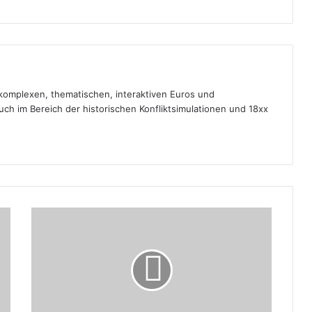
 komplexen, thematischen, interaktiven Euros und
uch im Bereich der historischen Konfliktsimulationen und 18xx
Stefan
Feld
kehrt
zu
den
Römern
zurück