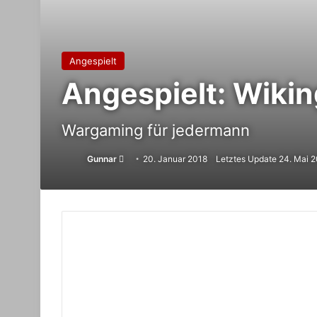
Angespielt
Angespielt: Wikin
Wargaming für jedermann
Sende
Gunnar
20. Januar 2018
Letztes Update 24. Mai 
uns
eine
E-
Mail