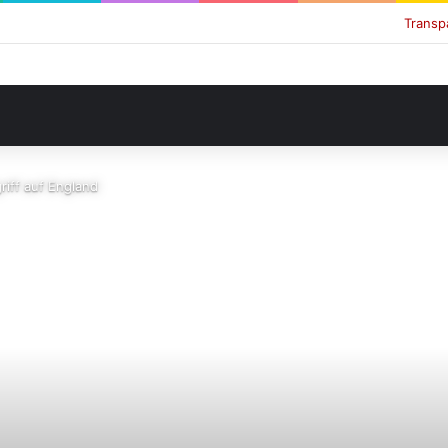
Transp
riff auf England