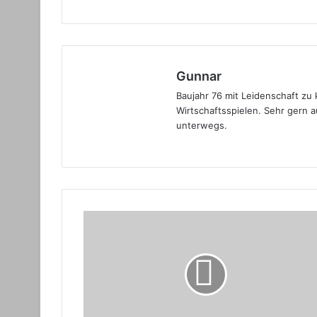
Gunnar
Baujahr 76 mit Leidenschaft zu
Wirtschaftsspielen. Sehr gern a
unterwegs.
Pegasus
Spiele
verkündet
Neuheiten
zur
Nürnberger
Spielwarenmesse