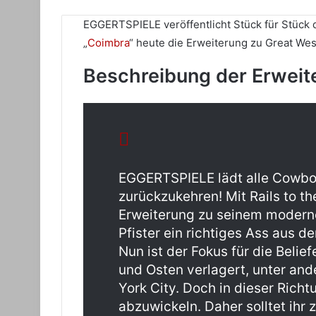
on
uns
X
eine
EGGERTSPIELE veröffentlicht Stück für Stück 
E-
„
Coimbra
“ heute die Erweiterung zu Great West
Mail
Beschreibung der Erwei
EGGERTSPIELE lädt alle Cowboys
zurückzukehren! Mit Rails to th
Erweiterung zu seinem moderne
Pfister ein richtiges Ass aus 
Nun ist der Fokus für die Beli
und Osten verlagert, unter an
York City. Doch in dieser Richt
abzuwickeln. Daher solltet ihr