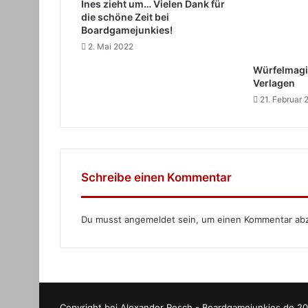
Ines zieht um… Vielen Dank für
die schöne Zeit bei
Boardgamejunkies!
2. Mai 2022
Würfelmagi
Verlagen
21. Februar
Schreibe einen Kommentar
Du musst
angemeldet
sein, um einen Kommentar ab
Copyright bei Alexander Resch - Boardgamejunkies.de 20