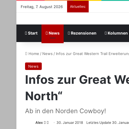
Freitag, 7. August 2026
Aktuelles:
Start
News
Rezensionen
Kolumnen
Home
/
News
/
Infos zur Great Western Trail Erweiterung
News
Infos zur Great We
North“
Ab in den Norden Cowboy!
Follow
Sende
Alex
30. Januar 2018
Letztes Update 30. Janua