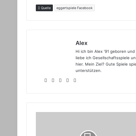
Quelle
eggertspiele Facebook
Alex
Hi ich bin Alex '91 geboren un
liebe ich Gesellschaftsspiele u
hier. Mein Ziel? Gute Spiele s
unterstützen.
Webseite
Facebook
X
YouTube
Instagram
Eggertspiele
kündigt
Coimbra
für