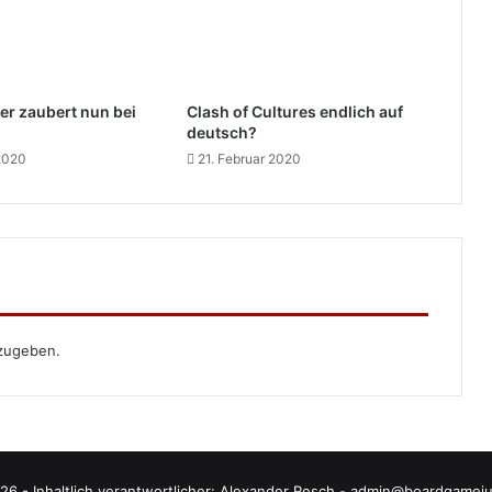
er zaubert nun bei
Clash of Cultures endlich auf
deutsch?
 2020
21. Februar 2020
zugeben.
26 - Inhaltlich verantwortlicher: Alexander Resch - admin@boardgamej