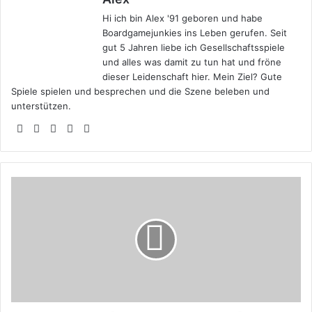
Hi ich bin Alex '91 geboren und habe
Boardgamejunkies ins Leben gerufen. Seit
gut 5 Jahren liebe ich Gesellschaftsspiele
und alles was damit zu tun hat und fröne
dieser Leidenschaft hier. Mein Ziel? Gute
Spiele spielen und besprechen und die Szene beleben und
unterstützen.
Webseite
Facebook
X
YouTube
Instagram
Scythe
[Kickstarter
bis
06.11.15]