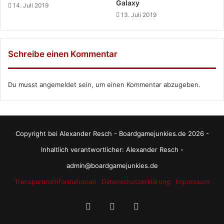
Galaxy
14. Juli 2019
13. Juli 2019
Schreibe einen Kommentar
Du musst
angemeldet
sein, um einen Kommentar abzugeben.
Copyright bei Alexander Resch - Boardgamejunkies.de 2026 -
Inhaltlich verantwortlicher: Alexander Resch -
admin@boardgamejunkies.de
Transparenzinformationen
Datenschutzerklärung
Impressum
RSS
Facebook
X