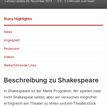
Letztes Update 25. November 2017
0
2 Minuten zum lesen
X
eine
E-
Mail
Story Highlights
News
Angespielt
Rezension
Videos
Weiterführende Links
Beschreibung zu Shakespeare
In Shakespeare ist der Name Programm. Wir spielen zwar
nicht Shakespear selbst, aber wir versuchen möglichst
erfolgreich ein Theater zu leiten und ein Theaterstück