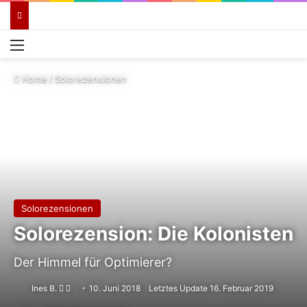
Menü
Home
/
Solorezensionen
Solorezensionen
Solorezension: Die Kolonisten
Der Himmel für Optimierer?
Follow
Sende
Ines B.
10. Juni 2018
Letztes Update 16. Februar 2019
on
uns