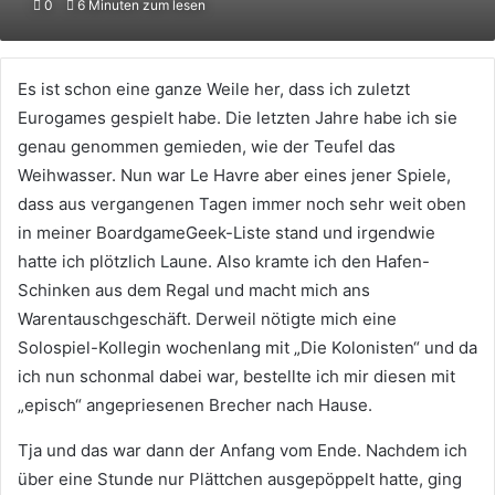
0
6 Minuten zum lesen
X
eine
E-
Mail
Es ist schon eine ganze Weile her, dass ich zuletzt
Eurogames gespielt habe. Die letzten Jahre habe ich sie
genau genommen gemieden, wie der Teufel das
Weihwasser. Nun war Le Havre aber eines jener Spiele,
dass aus vergangenen Tagen immer noch sehr weit oben
in meiner BoardgameGeek-Liste stand und irgendwie
hatte ich plötzlich Laune. Also kramte ich den Hafen-
Schinken aus dem Regal und macht mich ans
Warentauschgeschäft. Derweil nötigte mich eine
Solospiel-Kollegin wochenlang mit „Die Kolonisten“ und da
ich nun schonmal dabei war, bestellte ich mir diesen mit
„episch“ angepriesenen Brecher nach Hause.
Tja und das war dann der Anfang vom Ende. Nachdem ich
über eine Stunde nur Plättchen ausgepöppelt hatte, ging