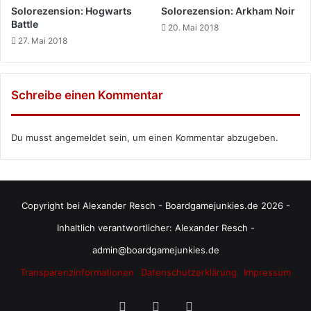
Solorezension: Hogwarts
Solorezension: Arkham Noir
Battle
20. Mai 2018
27. Mai 2018
Schreibe einen Kommentar
Du musst
angemeldet
sein, um einen Kommentar abzugeben.
Copyright bei Alexander Resch - Boardgamejunkies.de 2026 -
Inhaltlich verantwortlicher: Alexander Resch -
admin@boardgamejunkies.de
Transparenzinformationen
Datenschutzerklärung
Impressum
RSS
Facebook
X