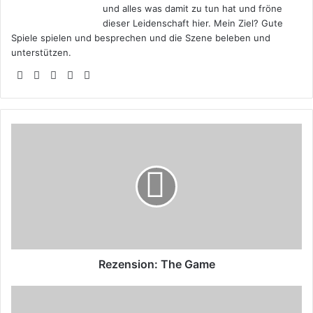
und alles was damit zu tun hat und fröne
dieser Leidenschaft hier. Mein Ziel? Gute
Spiele spielen und besprechen und die Szene beleben und
unterstützen.
Webseite
Facebook
X
YouTube
Instagram
Rezension:
The
Game
Rezension: The Game
Interview
mit