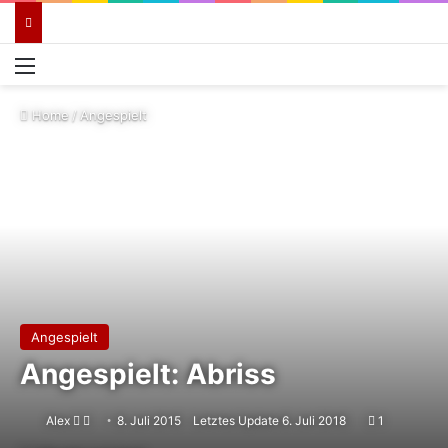
Menü
Home
/
Angespielt
Angespielt
Angespielt: Abriss
Follow
Sende
Alex
8. Juli 2015
Letztes Update 6. Juli 2018
1
on
uns